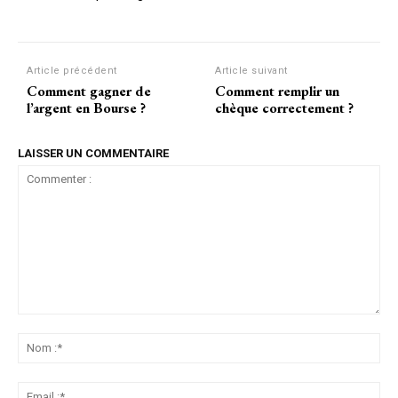
Article précédent
Article suivant
Comment gagner de
Comment remplir un
l’argent en Bourse ?
chèque correctement ?
LAISSER UN COMMENTAIRE
Commenter
:
No
:*
Ema